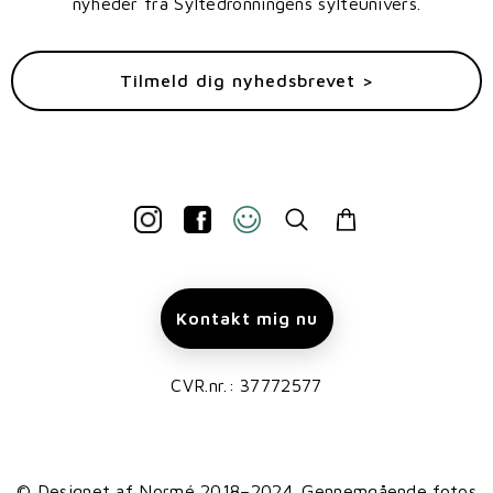
nyheder fra Syltedronningens sylteunivers.
Tilmeld dig nyhedsbrevet >
Kontakt mig nu
CVR.nr.: 37772577
© Designet af
Normé
2018–2024. Gennemgående fotos