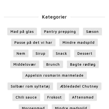
Kategorier
Mad på glas
Pantry prepping
Sæson
Passe på det vi har
Mindre madspild
Nem
Sirup
Snack
Dessert
Middelsvær
Brunch
Bagte rødløg
Appelsin rosmarin marmelade
Solbær rom syltetøj
Æbledadel Chutney
Chili sauce
Frokost
Aftensmad
Morgenmad
Mindre madspild