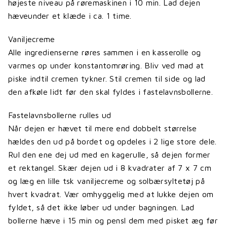
højeste niveau på røremaskinen i 10 min. Lad dejen
hæveunder et klæde i ca. 1 time.
Vaniljecreme
Alle ingredienserne røres sammen i en kasserolle og
varmes op under konstantomrøring. Bliv ved mad at
piske indtil cremen tykner. Stil cremen til side og lad
den afkøle lidt før den skal fyldes i fastelavnsbollerne.
Fastelavnsbollerne rulles ud
Når dejen er hævet til mere end dobbelt størrelse
hældes den ud på bordet og opdeles i 2 lige store dele.
Rul den ene dej ud med en kagerulle, så dejen former
et rektangel. Skær dejen ud i 8 kvadrater af 7 x 7 cm
og læg en lille tsk vaniljecreme og solbærsyltetøj på
hvert kvadrat. Vær omhyggelig med at lukke dejen om
fyldet, så det ikke løber ud under bagningen. Lad
bollerne hæve i 15 min og pensl dem med pisket æg før