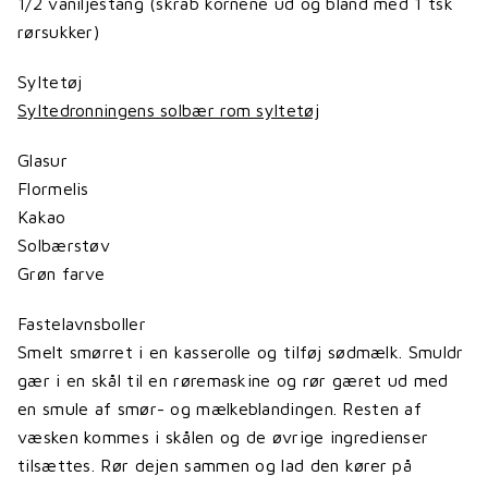
1/2 vaniljestang (skrab kornene ud og bland med 1 tsk
rørsukker)
Syltetøj
Syltedronningens solbær rom syltetøj
Glasur
Flormelis
Kakao
Solbærstøv
Grøn farve
Fastelavnsboller
Smelt smørret i en kasserolle og tilføj sødmælk. Smuldr
gær i en skål til en røremaskine og rør gæret ud med
en smule af smør- og mælkeblandingen. Resten af
væsken kommes i skålen og de øvrige ingredienser
tilsættes. Rør dejen sammen og lad den kører på