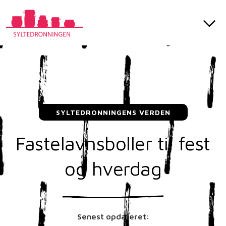
SYLTEDRONNINGENS VERDEN
Fastelavnsboller til fest
og hverdag
Senest opdateret: