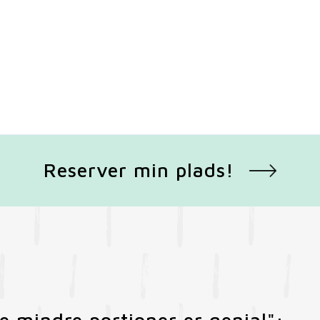
Reserver min plads!
e mindre portioner er genial":